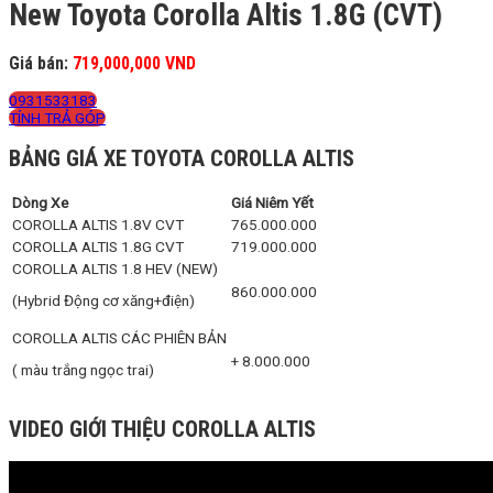
New Toyota Corolla Altis 1.8G (CVT)
Giá bán:
719,000,000 VND
0931533183
TÍNH TRẢ GÓP
BẢNG GIÁ XE TOYOTA COROLLA ALTIS
Dòng Xe
Giá Niêm Yết
COROLLA ALTIS 1.8V CVT
765.000.000
COROLLA ALTIS 1.8G CVT
719.000.000
COROLLA ALTIS 1.8 HEV (NEW)
860.000.000
(Hybrid Động cơ xăng+điện)
COROLLA ALTIS CÁC PHIÊN BẢN
+ 8.000.000
( màu trắng ngọc trai)
VIDEO GIỚI THIỆU COROLLA ALTIS