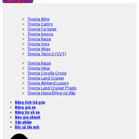
BÁO GIÁ NHANH
Toyota Altis
Toyota Camry
Toyota Fortuner
Toyota Innova
Toyota Raize
Toyota Vios
Toyota Wigo
Toyota Yaris G (CVT)
Toyota Raize
Toyota Hilux
Toyota Corolla Cross
Toyota Land Cruiser
Toyota Alphard Luxury
Toyota Land Cruiser Prado
Toyota Hiace Động cơ dầu
Bảng tính trả góp
Bảng giá xe
Bảng tin về xe
Báo giá nhanh
Sản phẩm
Đổi cũ lấy mới