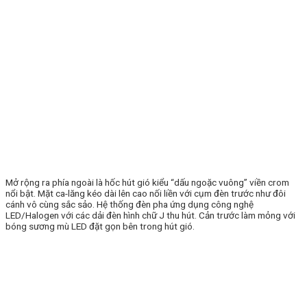
Mở rộng ra phía ngoài là hốc hút gió kiểu “dấu ngoặc vuông” viền crom
nổi bật. Mặt ca-lăng kéo dài lên cao nối liền với cụm đèn trước như đôi
cánh vô cùng sắc sảo. Hệ thống đèn pha ứng dụng công nghệ
LED/Halogen với các dải đèn hình chữ J thu hút. Cản trước làm mỏng với
bóng sương mù LED đặt gọn bên trong hút gió.