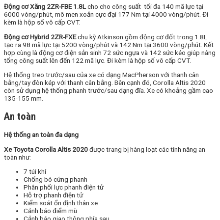
Động cơ Xăng 2ZR-FBE 1.8L
cho cho công suất tối đa 140 mã lực tại
6000 vòng/phút, mô men xoắn cực đại 177 Nm tại 4000 vòng/phút. Đi
kèm là hộp số vô cấp CVT.
Động cơ Hybrid 2ZR-FXE
chu kỳ Atkinson gồm động cơ đốt trong 1.8L
tạo ra 98 mã lực tại 5200 vòng/phút và 142 Nm tại 3600 vòng/phút. Kết
hợp cùng là động cơ điện sản sinh 72 sức ngựa và 142 sức kéo giúp nâng
tổng công suất lên đến 122 mã lực. Đi kèm là hộp số vô cấp CVT.
Hệ thống treo trước/sau của xe có dạng MacPherson với thanh cân
bằng/tay đòn kép với thanh cân bằng. Bên cạnh đó, Corolla Altis 2020
còn sử dụng hệ thống phanh trước/sau dạng đĩa. Xe có khoảng gầm cao
135-155 mm.
An toàn
Hệ thống an toàn đa dạng
Xe Toyota Corolla Altis 2020
được trang bị hàng loạt các tính năng an
toàn như:
7 túi khí
Chống bó cứng phanh
Phân phối lực phanh điện tử
Hỗ trợ phanh điện tử
Kiểm soát ổn định thân xe
Cảnh báo điểm mù
Cảnh báo giao thông phía sau