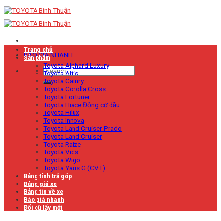
Skip
to
content
Trang chủ
BÁO GIÁ NHANH
Sản phẩm
Toyota Alphard Luxury
Toyota Altis
Toyota Camry
Toyota Corolla Cross
Toyota Fortuner
Toyota Hiace Động cơ dầu
Toyota Hilux
Toyota Innova
Toyota Land Cruiser Prado
Toyota Land Cruiser
Toyota Raize
Toyota Vios
Toyota Wigo
Toyota Yaris G (CVT)
Bảng tính trả góp
Bảng giá xe
Bảng tin về xe
Báo giá nhanh
Đổi cũ lấy mới