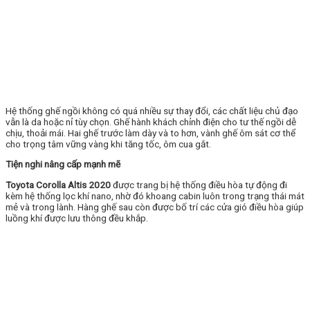
Hệ thống ghế ngồi không có quá nhiều sự thay đổi, các chất liệu chủ đạo
vẫn là da hoặc nỉ tùy chọn. Ghế hành khách chỉnh điện cho tư thế ngồi dễ
chịu, thoải mái. Hai ghế trước làm dày và to hơn, vành ghế ôm sát cơ thể
cho trọng tâm vững vàng khi tăng tốc, ôm cua gắt.
Tiện nghi nâng cấp mạnh mẽ
Toyota Corolla Altis 2020
được trang bị hệ thống điều hòa tự động đi
kèm hệ thống lọc khí nano, nhờ đó khoang cabin luôn trong trạng thái mát
mẻ và trong lành. Hàng ghế sau còn được bố trí các cửa gió điều hòa giúp
luồng khí được lưu thông đều khắp.