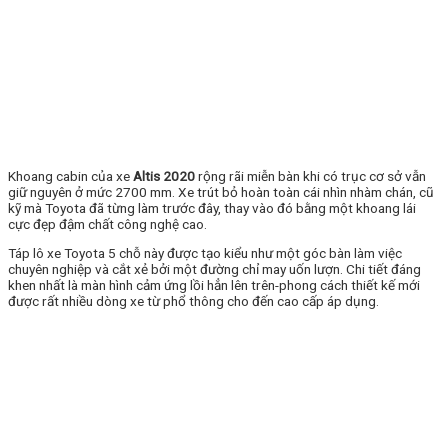
Khoang cabin của xe
Altis 2020
rộng rãi miễn bàn khi có trục cơ sở vẫn
giữ nguyên ở mức 2700 mm. Xe trút bỏ hoàn toàn cái nhìn nhàm chán, cũ
kỹ mà Toyota đã từng làm trước đây, thay vào đó bằng một khoang lái
cực đẹp đậm chất công nghệ cao.
Táp lô xe Toyota 5 chỗ này được tạo kiểu như một góc bàn làm việc
chuyên nghiệp và cắt xẻ bởi một đường chỉ may uốn lượn. Chi tiết đáng
khen nhất là màn hình cảm ứng lồi hẳn lên trên-phong cách thiết kế mới
được rất nhiều dòng xe từ phổ thông cho đến cao cấp áp dụng.