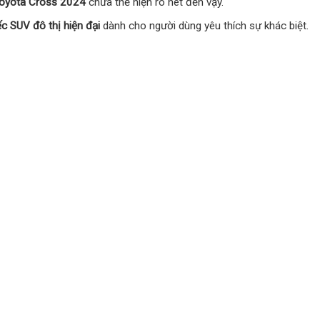
oyota Cross 2024
chưa thể hiện rõ nét đến vậy.
ếc SUV đô thị hiện đại
dành cho người dùng yêu thích sự khác biệt.