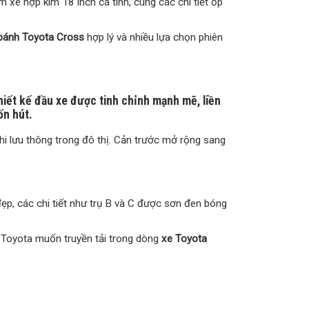
xe hợp kim 18 inch cá tính, cùng các chi tiết ốp
 bánh Toyota Cross
hợp lý và nhiều lựa chọn phiên
hiết kế đầu xe được tinh chỉnh mạnh mẽ, liền
ốn hút.
hi lưu thông trong đô thị. Cản trước mở rộng sang
đẹp, các chi tiết như trụ B và C được sơn đen bóng
 Toyota muốn truyền tải trong dòng
xe Toyota