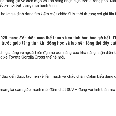
ấp đáng giá về diện mạo và khả năng nhận diện trên đường phố. Mâm 
iếc xe nổi bật trong mọi hành trình.
 hoặc gia đình đang tìm kiếm một chiếc SUV thời thượng với
giá lăn
2025
mang đến diện mạo thể thao và cá tính hơn bao giờ hết. T
trước giúp tăng tính khí động học và tạo nên tổng thể đầy cu
hỉ gia tăng vẻ ngoài hiện đại mà còn nâng cao khả năng nhận diện k
ng
xe Toyota Corolla Cross
thế hệ mới.
ừ đầu đến đuôi, tạo nên vẻ liền mạch và chắc chắn. Cabin kiểu dáng 
u mang lại cảm giác mạnh mẽ, đậm chất SUV – đúng với tinh thần mà