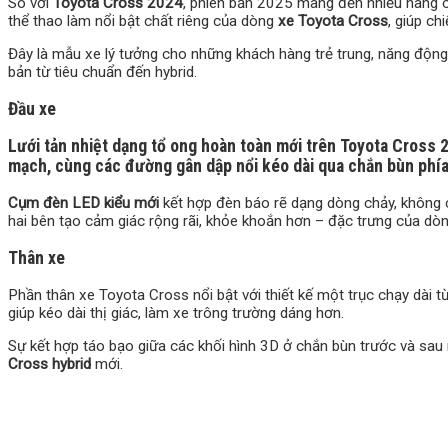
So với
Toyota Cross 2024
, phiên bản 2025 mang đến nhiều nâng c
thể thao làm nổi bật chất riêng của dòng
xe Toyota Cross
, giúp ch
Đây là mẫu xe lý tưởng cho những khách hàng trẻ trung, năng động
bản từ tiêu chuẩn đến hybrid.
Đầu xe
Lưới tản nhiệt dạng tổ ong hoàn toàn mới trên
Toyota Cross 
mạch, cùng các đường gân dập nổi kéo dài qua chắn bùn phía 
Cụm đèn LED kiểu mới
kết hợp đèn báo rẽ dạng dòng chảy, không c
hai bên tạo cảm giác rộng rãi, khỏe khoắn hơn – đặc trưng của dò
Thân xe
Phần thân xe Toyota Cross nổi bật với thiết kế một trục chạy dài t
giúp kéo dài thị giác, làm xe trông trường dáng hơn.
Sự kết hợp táo bạo giữa các khối hình 3D ở chắn bùn trước và sa
Cross hybrid
mới.