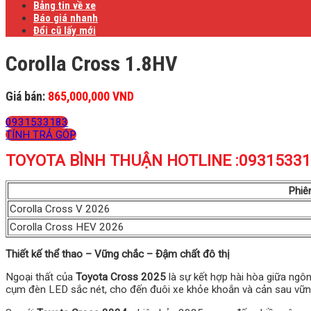
Bảng tin về xe
Báo giá nhanh
Đổi cũ lấy mới
Corolla Cross 1.8HV
Giá bán:
865,000,000 VND
0931533183
TÍNH TRẢ GÓP
TOYOTA BÌNH THUẬN HOTLINE :093153318
Phiê
Corolla Cross V 2026
Corolla Cross HEV 2026
Thiết kế thể thao – Vững chắc – Đậm chất đô thị
Ngoại thất của
Toyota Cross 2025
là sự kết hợp hài hòa giữa ngôn 
cụm đèn LED sắc nét, cho đến đuôi xe khỏe khoắn và cản sau vững