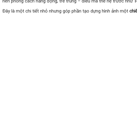
nên phong cách năng động, trẻ trung – điều mà thế hệ trước như
T
Đây là một chi tiết nhỏ nhưng góp phần tạo dựng hình ảnh một
chi