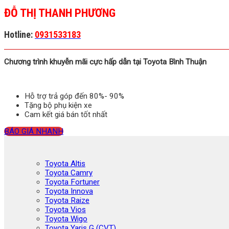
ĐỖ THỊ THANH PHƯƠNG
Hotline:
0931533183
Chương trình khuyễn mãi cực hấp dẫn tại Toyota Bình Thuận
Hỗ trợ trả góp đến 80%- 90%
Tặng bộ phụ kiện xe
Cam kết giá bán tốt nhất
BÁO GIÁ NHANH
Toyota Altis
Toyota Camry
Toyota Fortuner
Toyota Innova
Toyota Raize
Toyota Vios
Toyota Wigo
Toyota Yaris G (CVT)